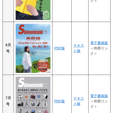
ク＞
電子書籍版
6月
テキス
PDF版
＜外部リン
ト版
号
ク＞
電子書籍版
7月
テキス
PDF版
＜外部リン
ト版
号
ク＞