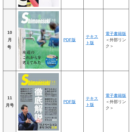
10
電子書籍版
テキス
月
PDF版
＜外部リン
ト版
ク＞
号
電子書籍版
11
テキス
PDF版
＜外部リン
ト版
月号
ク＞