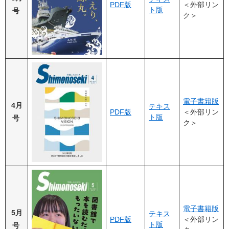
PDF版
＜外部リン
ト版
号
ク＞
電子書籍版
4月
テキス
PDF版
＜外部リン
ト版
号
ク＞
電子書籍版
5月
テキス
PDF版
＜外部リン
ト版
号