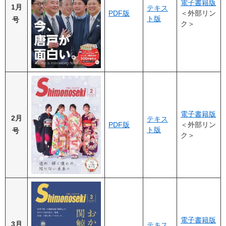
電子書籍版
1月
テキス
PDF版
＜外部リン
ト版
号
ク＞
電子書籍版
2月
テキス
PDF版
＜外部リン
ト版
号
ク＞
電子書籍版
3月
テキス