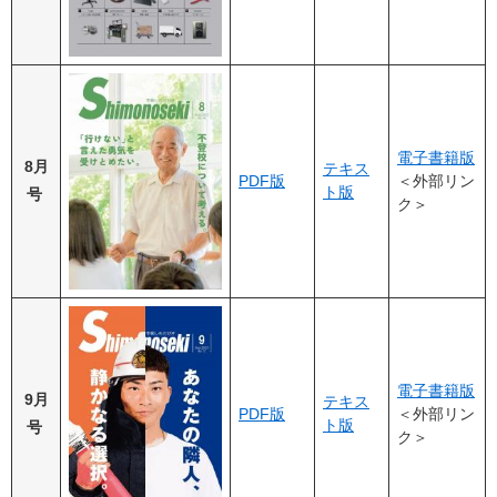
電子書籍版
8月
テキス
PDF版
＜外部リン
ト版
号
ク＞
電子書籍版
9月
テキス
PDF版
＜外部リン
ト版
号
ク＞