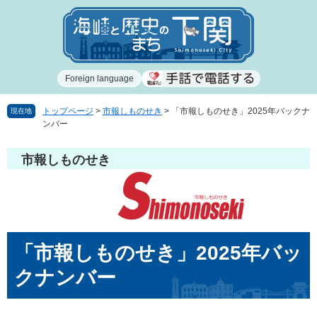
ペ
メ
ー
ニ
ジ
ュ
の
ー
先
を
Foreign language
頭
飛
で
ば
す
し
トップページ
>
市報しものせき
>
「市報しものせき」2025年バックナ
現在地
ンバー
。
て
本
文
市報しものせき
へ
本
「市報しものせき」2025年バッ
文
クナンバー