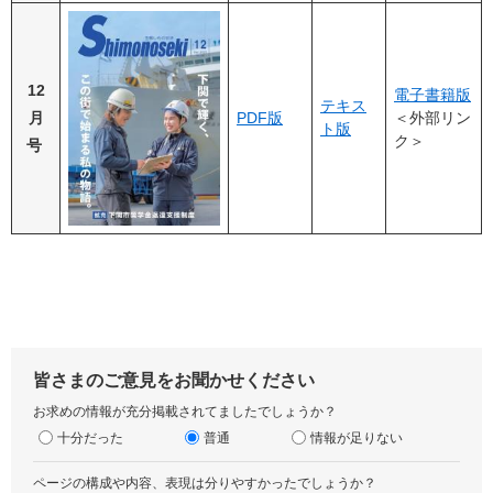
12
電子書籍版
テキス
月
PDF版
＜外部リン
ト版
ク＞
号
皆さまのご意見をお聞かせください
お求めの情報が充分掲載されてましたでしょうか？
十分だった
普通
情報が足りない
ページの構成や内容、表現は分りやすかったでしょうか？