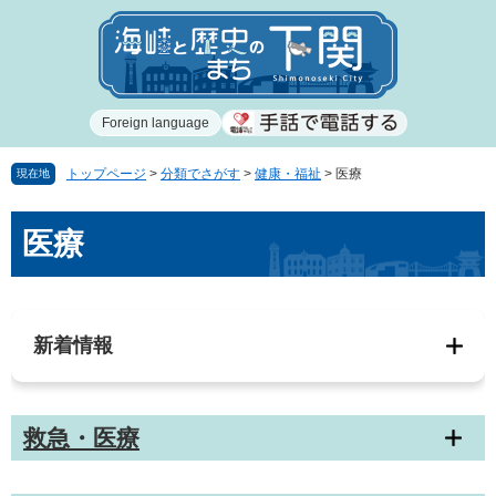
ペ
メ
ー
ニ
ジ
ュ
の
ー
先
を
Foreign language
頭
飛
で
ば
す
し
トップページ
>
分類でさがす
>
健康・福祉
>
医療
現在地
。
て
本
本
医療
文
文
へ
新着情報
救急・医療