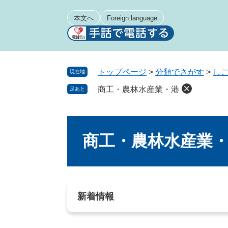
ペ
メ
ー
ニ
本文へ
Foreign language
ジ
ュ
の
ー
先
を
頭
飛
トップページ
>
分類でさがす
>
し
現在地
で
ば
商工・農林水産業・港
足あと
す
し
。
て
本
本
文
文
商工・農林水産業
へ
新着情報