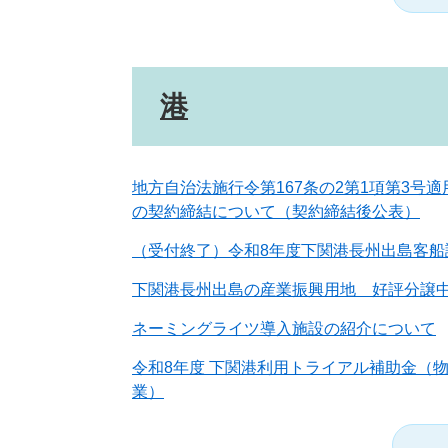
港
地方自治法施行令第167条の2第1項第3号
の契約締結について（契約締結後公表）
（受付終了）令和8年度下関港長州出島客船
下関港長州出島の産業振興用地 好評分譲
ネーミングライツ導入施設の紹介について
令和8年度 下関港利用トライアル補助金（
業）