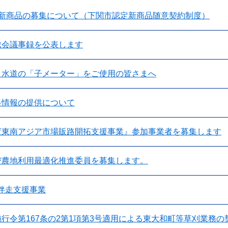
 新商品の募集について（下関市認定新商品随意契約制度）
総会議事録を公表します
・水道の「子メーター」をご使用の皆さまへ
料情報の提供について
度東南アジア市場販路開拓支援事業』参加事業者を募集します
び農地利用最適化推進委員を募集します。
伴走支援事業
行令第167条の2第1項第3号適用による東大和町等草刈業務