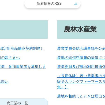
新着情報のRSS
農林水産業
認定新商品随意契約制度）
農業委員会総会議事録を公
用の皆さまへ
農地の賃借料情報の提供に
事業』参加事業者を募集しま
農業委員及び農地利用最適
（長期体験）若い農業者の
お願い
験受入ヤングファーマーズ
集）】
農地を相続したときは届出
商工業の一覧