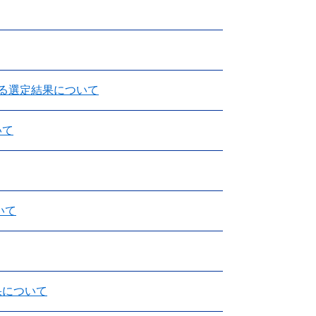
る選定結果について
いて
いて
果について