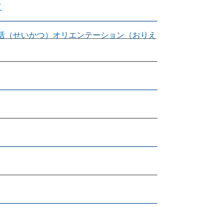
て
んご）生活（せいかつ）オリエンテーション（おりえ