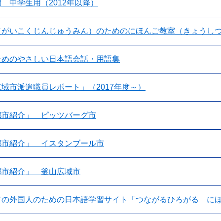
 中学生用（2012年以降）
（がいこくじんじゅうみん）のためのにほんご教室（きょうし
ためのやさしい日本語会話・用語集
域市派遣職員レポート」（2017年度～）
都市紹介」 ピッツバーグ市
都市紹介」 イスタンブール市
都市紹介」 釜山広域市
ての外国人のための日本語学習サイト「つながるひろがる に