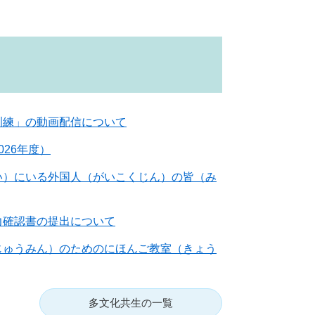
訓練」の動画配信について
26年度）
い）にいる外国人（がいこくじん）の皆（み
力確認書の提出について
じゅうみん）のためのにほんご教室（きょう
多文化共生の一覧