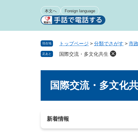
ペ
メ
ー
ニ
本文へ
Foreign language
ジ
ュ
の
ー
先
を
頭
飛
トップページ
>
分類でさがす
>
市
現在地
で
ば
国際交流・多文化共生
足あと
す
し
。
て
本
本
文
文
国際交流・多文化
へ
新着情報