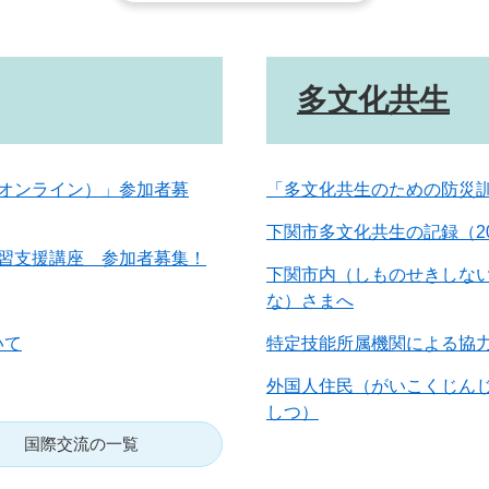
多文化共生
オンライン）」参加者募
「多文化共生のための防災
下関市多文化共生の記録（20
習支援講座 参加者募集！
下関市内（しものせきしな
な）さまへ
いて
特定技能所属機関による協
外国人住民（がいこくじん
しつ）
国際交流の一覧