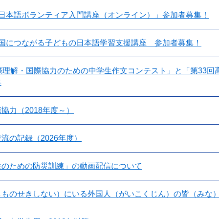
「日本語ボランティア入門講座（オンライン）」参加者募集！
外国につながる子どもの日本語学習支援講座 参加者募集！
際理解・国際協力のための中学生作文コンテスト」と「第33回高
集
協力（2018年度～）
流の記録（2026年度）
生のための防災訓練」の動画配信について
しものせきしない）にいる外国人（がいこくじん）の皆（みな