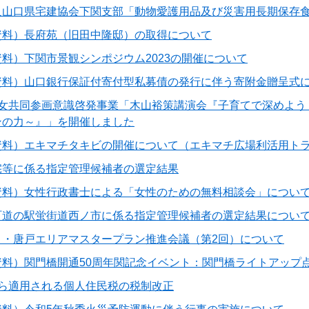
人山口県宅建協会下関支部「動物愛護用品及び災害用長期保存
資料）長府苑（旧田中隆邸）の取得について
料）下関市景観シンポジウム2023の開催について
資料）山口銀行保証付寄付型私募債の発行に伴う寄附金贈呈式
男女共同参画意識啓発事業「木山裕策講演会『子育てで深めよう
ンの力～』」を開催しました
資料）エキマチタキビの開催について（エキマチ広場利活用ト
宅等に係る指定管理候補者の選定結果
資料）女性行政書士による「女性のための無料相談会」につい
町道の駅蛍街道西ノ市に係る指定管理候補者の選定結果につい
と・唐戸エリアマスタープラン推進会議（第2回）について
資料）関門橋開通50周年関記念イベント：関門橋ライトアップ
から適用される個人住民税の税制改正