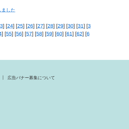
しました
3
] [
24
] [
25
] [
26
] [
27
] [
28
] [
29
] [
30
] [
31
] [
3
4
] [
55
] [
56
] [
57
] [
58
] [
59
] [
60
] [
61
] [
62
] [
6
広告バナー募集について