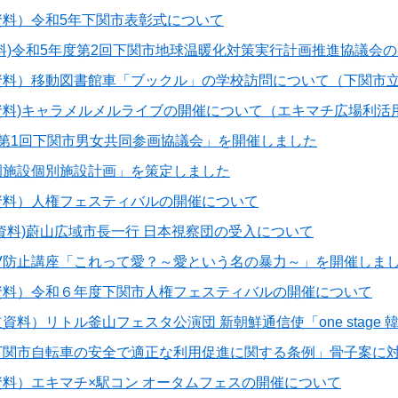
資料）令和5年下関市表彰式について
料)令和5年度第2回下関市地球温暖化対策実行計画推進協議会
資料）移動図書館車「ブックル」の学校訪問について（下関市
資料)キャラメルメルライブの開催について（エキマチ広場利活
「第1回下関市男女共同参画協議会」を開催しました
園施設個別施設計画」を策定しました
資料）人権フェスティバルの開催について
資料)蔚山広域市長一行 日本視察団の受入について
DV防止講座「これって愛？～愛という名の暴力～」を開催しま
資料）令和６年度下関市人権フェスティバルの開催について
資料）リトル釜山フェスタ公演団 新朝鮮通信使「one stage 
下関市自転車の安全で適正な利用促進に関する条例」骨子案に
料）エキマチ×駅コン オータムフェスの開催について