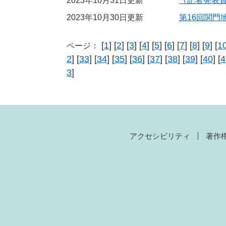
2023年10月31日更新
（記者発表
2023年10月30日更新
第16回関
[
1
] [
2
] [
3
] [
4
] [
5
] [
6
] [
7
] [
8
] [
9
] [
1
ページ：
2
] [
33
] [
34
] [
35
] [
36
] [
37
] [
38
] [
39
] [
40
] [
4
3
]
アクセシビリティ
著作