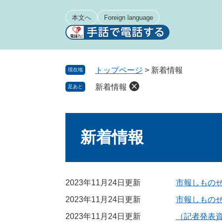
ペ
メ
ー
ニ
本文へ
Foreign language
ジ
ュ
の
ー
先
を
頭
飛
トップページ
>
新着情報
現在地
で
ば
新着情報
足あと
す
し
。
て
本
本
文
文
新着情報
へ
2023年11月24日更新
市報しものせ
2023年11月24日更新
市報しものせき
2023年11月24日更新
（記者発表