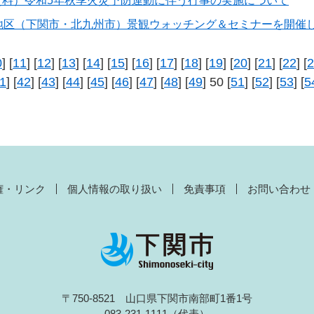
資料）令和5年秋季火災予防運動に伴う行事の実施について
門地区（下関市・北九州市）景観ウォッチング＆セミナーを開催
0
] [
11
] [
12
] [
13
] [
14
] [
15
] [
16
] [
17
] [
18
] [
19
] [
20
] [
21
] [
22
] [
2
1
] [
42
] [
43
] [
44
] [
45
] [
46
] [
47
] [
48
] [
49
] 50 [
51
] [
52
] [
53
] [
5
権・リンク
個人情報の取り扱い
免責事項
お問い合わせ
〒750-8521 山口県下関市南部町1番1号
083-231-1111（代表）