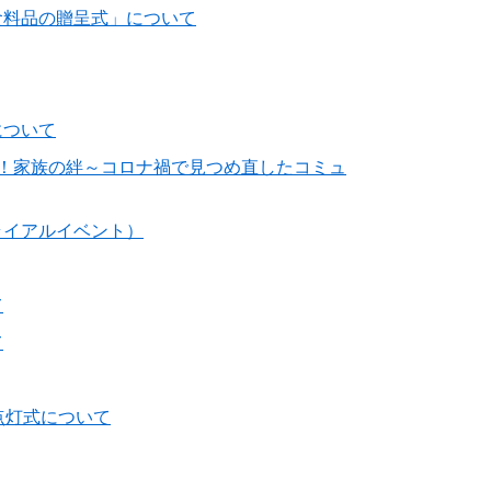
食料品の贈呈式」について
について
！家族の絆～コロナ禍で見つめ直したコミュ
ライアルイベント）
て
て
点灯式について