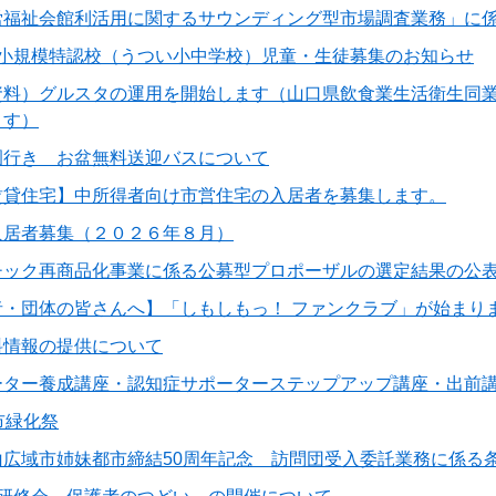
労福祉会館利活用に関するサウンディング型市場調査業務」に
 小規模特認校（うつい小中学校）児童・生徒募集のお知らせ
資料）グルスタの運用を開始します（山口県飲食業生活衛生同
ます）
園行き お盆無料送迎バスについて
賃貸住宅】中所得者向け市営住宅の入居者を募集します。
入居者募集（２０２６年８月）
チック再商品化事業に係る公募型プロポーザルの選定結果の公
者・団体の皆さんへ】「しもしもっ！ ファンクラブ」が始まり
料情報の提供について
ーター養成講座・認知症サポーターステップアップ講座・出前
市緑化祭
山広域市姉妹都市締結50周年記念 訪問団受入委託業務に係る