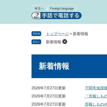
ペ
メ
ー
ニ
本文へ
Foreign language
ジ
ュ
の
ー
先
を
頭
飛
トップページ
>
新着情報
現在地
で
ば
新着情報
足あと
す
し
。
て
本
本
文
文
新着情報
へ
2026年7月27日更新
下関市放課
2026年7月27日更新
「市報しも
2026年7月27日更新
市報しものせ