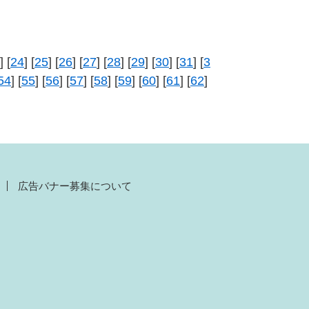
] [
24
] [
25
] [
26
] [
27
] [
28
] [
29
] [
30
] [
31
] [
3
54
] [
55
] [
56
] [
57
] [
58
] [
59
] [
60
] [
61
] [
62
]
広告バナー募集について