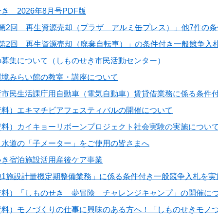
き 2026年8月号PDF版
度第2回 再生資源売却（プラザ アルミ缶プレス）」他7件の
度第2回 再生資源売却（廃棄自転車）」の条件付き一般競争入
の募集について（しものせき市民活動センター）
環境みらい館の教室・講座について
所市民生活課庁用自動車（電気自動車）賃貸借業務に係る条件
資料）エキマチビアフェスティバルの開催について
資料）カイキョーリボーンプロジェクト社会実験の実施につい
・水道の「子メーター」をご使用の皆さまへ
いき宿泊施設活用産後ケア事業
他1施設計量機定期整備業務」に係る条件付き一般競争入札を実
資料）「しものせき 夢冒険 チャレンジキャンプ」の開催に
資料）モノづくりの仕事に興味のある方へ！「しものせきモノ