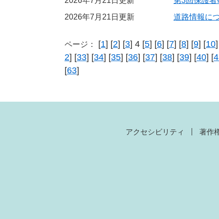
2026年7月21日更新
第3回保護
2026年7月21日更新
道路情報に
[
1
] [
2
] [
3
] 4 [
5
] [
6
] [
7
] [
8
] [
9
] [
10
]
ページ：
2
] [
33
] [
34
] [
35
] [
36
] [
37
] [
38
] [
39
] [
40
] [
4
[
63
]
アクセシビリティ
著作