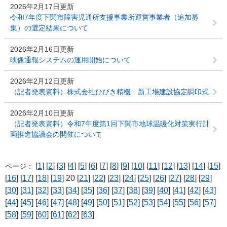
2026年2月17日更新
令和7年度下関市障害児通所支援事業所運営事業者（追加募
集）の選定結果について
2026年2月16日更新
映像通報システムの運用開始について
2026年2月12日更新
（記者発表資料）株式会社ひびき精機 新工場建設協定調印式
2026年2月10日更新
（記者発表資料）令和7年度第1回下関市地球温暖化対策実行計
画推進協議会の開催について
[
1
] [
2
] [
3
] [
4
] [
5
] [
6
] [
7
] [
8
] [
9
] [
10
] [
11
] [
12
] [
13
] [
14
] [
15
]
ページ：
[
16
] [
17
] [
18
] [
19
] 20 [
21
] [
22
] [
23
] [
24
] [
25
] [
26
] [
27
] [
28
] [
29
]
[
30
] [
31
] [
32
] [
33
] [
34
] [
35
] [
36
] [
37
] [
38
] [
39
] [
40
] [
41
] [
42
] [
43
]
[
44
] [
45
] [
46
] [
47
] [
48
] [
49
] [
50
] [
51
] [
52
] [
53
] [
54
] [
55
] [
56
] [
57
]
[
58
] [
59
] [
60
] [
61
] [
62
] [
63
]