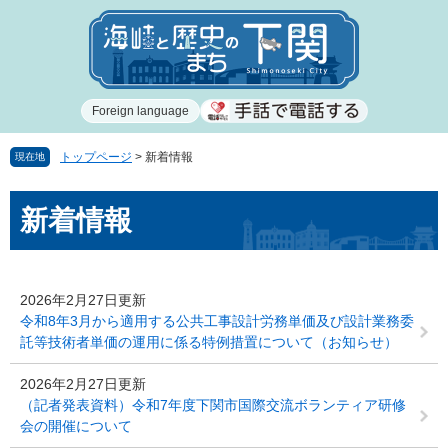
ペ
メ
ー
ニ
ジ
ュ
の
ー
先
を
Foreign language
頭
飛
で
ば
す
し
トップページ
>
新着情報
現在地
。
て
本
本
新着情報
文
文
へ
2026年2月27日更新
令和8年3月から適用する公共工事設計労務単価及び設計業務委
託等技術者単価の運用に係る特例措置について（お知らせ）
2026年2月27日更新
（記者発表資料）令和7年度下関市国際交流ボランティア研修
会の開催について