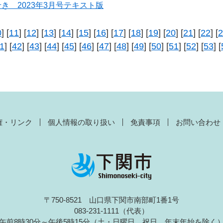
き 2023年3月号テキスト版
0
] [
11
] [
12
] [
13
] [
14
] [
15
] [
16
] [
17
] [
18
] [
19
] [
20
] [
21
] [
22
] [
2
1
] [
42
] [
43
] [
44
] [
45
] [
46
] [
47
] [
48
] [
49
] [
50
] [
51
] [
52
] [
53
] [
権・リンク
個人情報の取り扱い
免責事項
お問い合わせ
〒750-8521 山口県下関市南部町1番1号
083-231-1111（代表）
午前8時30分～午後5時15分（土・日曜日、祝日、年末年始を除く