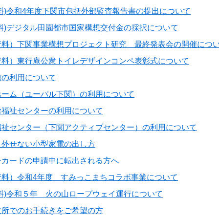
料)令和4年度下関市包括外部監査報告書の提出について
料)デジタル田園都市国家構想交付金の採択について
資料）下関事業構想プロジェクト研究 最終発表会の開催につ
資料）東行庵公衆トイレデザインコンペ表彰式について
館の利用について
ホーム（ユーパル下関）の利用について
労福祉センターの利用について
福祉センター（下関アクティブセンター）の利用について
り外せない小型家電の出し方
ーカードの申請中に転出される方へ
資料）令和4年度 すみっこまちコラボ事業について
料)令和５年 火の山ロープウェイ運行について
支所でのお手続きをご希望の方