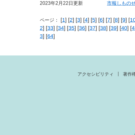
2023年2月22日更新
市報しものせ
[
1
] [
2
] [
3
] [
4
] [
5
] [
6
] [
7
] [
8
] [
9
] [
1
ページ：
2
] [
33
] [
34
] [
35
] [
36
] [
37
] [
38
] [
39
] [
40
] [
4
3
] [
64
]
アクセシビリティ
著作