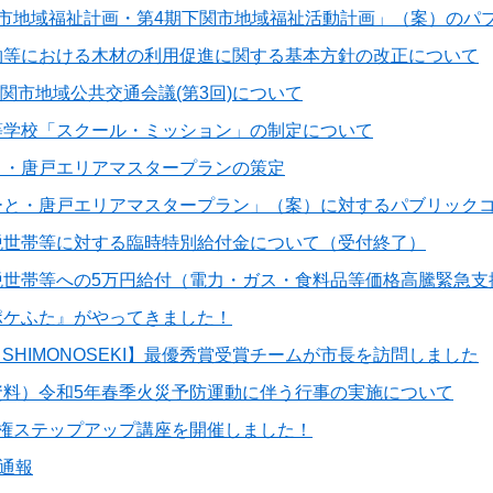
関市地域福祉計画・第4期下関市地域福祉活動計画」（案）のパ
物等における木材の利用促進に関する基本方針の改正について
下関市地域公共交通会議(第3回)について
等学校「スクール・ミッション」の制定について
と・唐戸エリアマスタープランの策定
ーと・唐戸エリアマスタープラン」（案）に対するパブリック
税世帯等に対する臨時特別給付金について（受付終了）
税世帯等への5万円給付（電力・ガス・食料品等価格高騰緊急支
ポケふた』がやってきました！
N SHIMONOSEKI】最優秀賞受賞チームが市長を訪問しました
資料）令和5年春季火災予防運動に伴う行事の実施について
人権ステップアップ講座を開催しました！
番通報