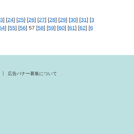
3
] [
24
] [
25
] [
26
] [
27
] [
28
] [
29
] [
30
] [
31
] [
3
54
] [
55
] [
56
] 57 [
58
] [
59
] [
60
] [
61
] [
62
] [
6
広告バナー募集について
）