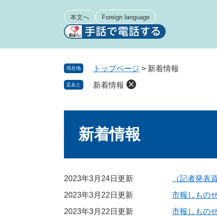
ペ
メ
ー
ニ
本文へ
Foreign language
ジ
ュ
の
ー
先
を
頭
飛
トップページ
>
新着情報
現在地
で
ば
新着情報
足あと
す
し
。
て
本
本
文
文
新着情報
へ
2023年3月24日更新
（記者発表
2023年3月22日更新
市報しものせ
2023年3月22日更新
市報しものせ