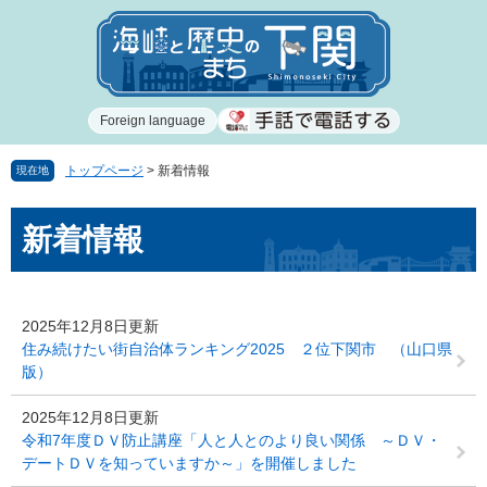
ペ
メ
ー
ニ
ジ
ュ
の
ー
先
を
Foreign language
頭
飛
で
ば
す
し
トップページ
>
新着情報
現在地
。
て
本
本
新着情報
文
文
へ
2025年12月8日更新
住み続けたい街自治体ランキング2025 ２位下関市 （山口県
版）
2025年12月8日更新
令和7年度ＤＶ防止講座「人と人とのより良い関係 ～ＤＶ・
デートＤＶを知っていますか～」を開催しました