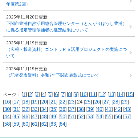
年度第2回）
2025年11月20日更新
下関市豊浦自然活用総合管理センター（とんがりぼうし豊浦）
に係る指定管理候補者の選定結果について
2025年11月19日更新
（広報・報道資料）ゴンドラＲｅ活用プロジェクトの実施につ
いて
2025年11月19日更新
（記者発表資料）令和7年下関市表彰式について
[
1
] [
2
] [
3
] [
4
] [
5
] [
6
] [
7
] [
8
] [
9
] [
10
] [
11
] [
12
] [
13
] [
14
] [
15
]
ページ：
[
16
] [
17
] [
18
] [
19
] [
20
] [
21
] [
22
] [
23
] 24 [
25
] [
26
] [
27
] [
28
] [
29
]
[
30
] [
31
] [
32
] [
33
] [
34
] [
35
] [
36
] [
37
] [
38
] [
39
] [
40
] [
41
] [
42
] [
43
]
[
44
] [
45
] [
46
] [
47
] [
48
] [
49
] [
50
] [
51
] [
52
] [
53
] [
54
] [
55
] [
56
] [
57
]
[
58
] [
59
] [
60
] [
61
] [
62
] [
63
] [
64
]