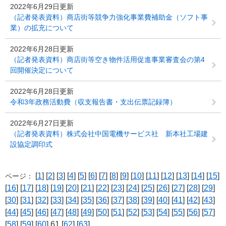
2022年6月29日更新
（記者発表資料）商店街等競争力強化事業費補助金（ソフト事
業）の拡充について
2022年6月28日更新
（記者発表資料）商店街等空き物件活用促進事業審査会の第4
回開催決定について
2022年6月28日更新
令和3年政務活動費（収支報告書・支出伝票記録簿）
2022年6月27日更新
（記者発表資料）株式会社中国電機サービス社 新本社工場建
設協定調印式
[
1
] [
2
] [
3
] [
4
] [
5
] [
6
] [
7
] [
8
] [
9
] [
10
] [
11
] [
12
] [
13
] [
14
] [
15
]
ページ：
[
16
] [
17
] [
18
] [
19
] [
20
] [
21
] [
22
] [
23
] [
24
] [
25
] [
26
] [
27
] [
28
] [
29
]
[
30
] [
31
] [
32
] [
33
] [
34
] [
35
] [
36
] [
37
] [
38
] [
39
] [
40
] [
41
] [
42
] [
43
]
[
44
] [
45
] [
46
] [
47
] [
48
] [
49
] [
50
] [
51
] [
52
] [
53
] [
54
] [
55
] [
56
] [
57
]
[
58
] [
59
] [
60
] 61 [
62
] [
63
]