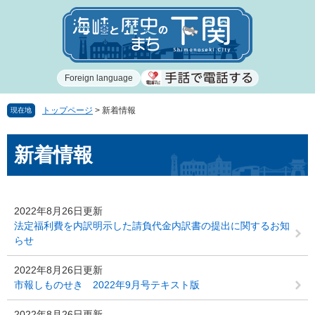
ペ
メ
ー
ニ
ジ
ュ
の
ー
先
を
Foreign language
頭
飛
で
ば
す
し
トップページ
>
新着情報
現在地
。
て
本
本
新着情報
文
文
へ
2022年8月26日更新
法定福利費を内訳明示した請負代金内訳書の提出に関するお知
らせ
2022年8月26日更新
市報しものせき 2022年9月号テキスト版
2022年8月26日更新