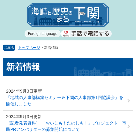
ペ
メ
ー
ニ
ジ
ュ
の
ー
先
を
Foreign language
頭
飛
で
ば
す
し
トップページ
>
新着情報
現在地
。
て
本
本
新着情報
文
文
へ
2024年9月3日更新
「地域の人事部構築セミナー＆下関の人事部第1回協議会」を
開催しました
2024年9月3日更新
（記者発表資料） 「おいしも！たのしも！」プロジェクト 市
民PRアンバサダーの募集開始について