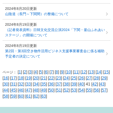
2024年8月20日更新
山陰道（長門～下関間）の整備について
2024年8月19日更新
（記者発表資料）日韓文化交流公演2024「下関・釜山ふれあい
ステージ」の開催について
2024年8月19日更新
第2回・第3回空き物件活用ビジネス支援事業審査会に係る補助
予定者の決定について
[
1
] [
2
] [
3
] [
4
] [
5
] [
6
] [
7
] [
8
] [
9
] [
10
] [
11
] [
12
] [
13
] [
14
] [
15
]
ページ：
[
16
] [
17
] [
18
] [
19
] [
20
] [
21
] [
22
] [
23
] [
24
] [
25
] [
26
] [
27
] [
28
] [
29
]
[
30
] [
31
] [
32
] [
33
] [
34
] [
35
] [
36
] [
37
] [
38
] [
39
] [
40
] 41 [
42
] [
43
]
[
44
] [
45
] [
46
] [
47
] [
48
] [
49
] [
50
] [
51
] [
52
] [
53
] [
54
] [
55
] [
56
] [
57
]
[
58
] [
59
] [
60
] [
61
] [
62
] [
63
]