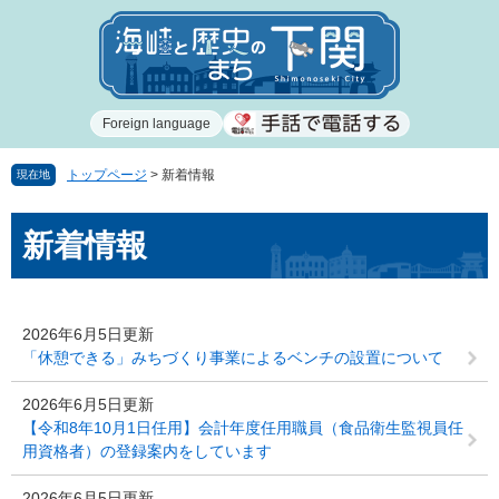
ペ
メ
ー
ニ
ジ
ュ
の
ー
先
を
Foreign language
頭
飛
で
ば
す
し
トップページ
>
新着情報
現在地
。
て
本
本
新着情報
文
文
へ
2026年6月5日更新
「休憩できる」みちづくり事業によるベンチの設置について
2026年6月5日更新
【令和8年10月1日任用】会計年度任用職員（食品衛生監視員任
用資格者）の登録案内をしています
2026年6月5日更新