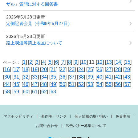
ザル」質問に対する回答書
2026年5月28日更新
定例記者会見（令和8年5月27日）
2026年5月28日更新
路上喫煙等禁止地区について
[
1
] [
2
] [
3
] [
4
] [
5
] [
6
] [
7
] [
8
] [
9
] [
10
] 11 [
12
] [
13
] [
14
] [
15
]
ページ：
[
16
] [
17
] [
18
] [
19
] [
20
] [
21
] [
22
] [
23
] [
24
] [
25
] [
26
] [
27
] [
28
] [
29
]
[
30
] [
31
] [
32
] [
33
] [
34
] [
35
] [
36
] [
37
] [
38
] [
39
] [
40
] [
41
] [
42
] [
43
]
[
44
] [
45
] [
46
] [
47
] [
48
] [
49
] [
50
] [
51
] [
52
] [
53
] [
54
] [
55
] [
56
] [
57
]
[
58
] [
59
] [
60
] [
61
] [
62
] [
63
]
アクセシビリティ
著作権・リンク
個人情報の取り扱い
免責事項
お問い合わせ
広告バナー募集について