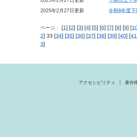
2025年2月27日更新
下関市上下水
2025年2月27日更新
令和6年度
[
1
] [
2
] [
3
] [
4
] [
5
] [
6
] [
7
] [
8
] [
9
] [
1
ページ：
2
] 33 [
34
] [
35
] [
36
] [
37
] [
38
] [
39
] [
40
] [
41
3
]
アクセシビリティ
著作