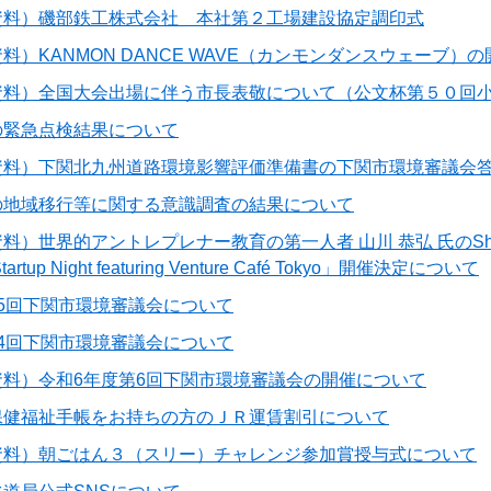
資料）磯部鉄工株式会社 本社第２工場建設協定調印式
料）KANMON DANCE WAVE（カンモンダンスウェーブ）
資料）全国大会出場に伴う市長表敬について（公文杯第５０回
の緊急点検結果について
資料）下関北九州道路環境影響評価準備書の下関市環境審議会
の地域移行等に関する意識調査の結果について
）世界的アントレプレナー教育の第一人者 山川 恭弘 氏のShimonos
tup Night featuring Venture Café Tokyo」開催決定について
5回下関市環境審議会について
4回下関市環境審議会について
資料）令和6年度第6回下関市環境審議会の開催について
保健福祉手帳をお持ちの方のＪＲ運賃割引について
資料）朝ごはん３（スリー）チャレンジ参加賞授与式について