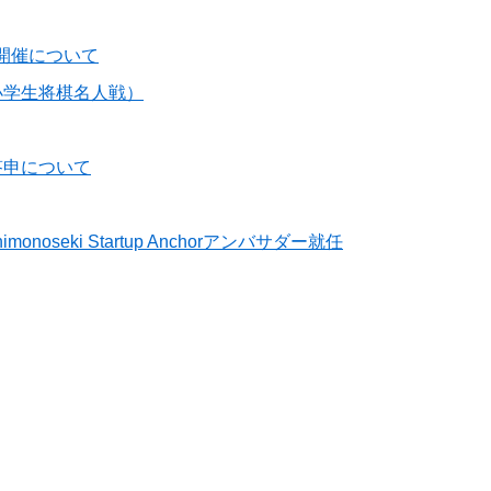
の開催について
小学生将棋名人戦）
答申について
eki Startup Anchorアンバサダー就任