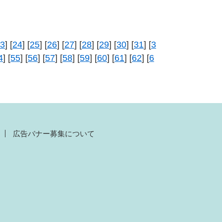
3
] [
24
] [
25
] [
26
] [
27
] [
28
] [
29
] [
30
] [
31
] [
3
4
] [
55
] [
56
] [
57
] [
58
] [
59
] [
60
] [
61
] [
62
] [
6
広告バナー募集について