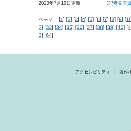
2023年7月19日更新
【記者発表
[
1
] [
2
] [
3
] [
4
] [
5
] [
6
] [
7
] [
8
] [
9
] [
1
ページ：
2
] [
33
] [
34
] [
35
] [
36
] [
37
] [
38
] [
39
] [
40
] [
4
3
] [
64
]
アクセシビリティ
著作