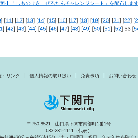
資料】「しものせき ぜろたんチャレンジシート」を配布しま
0
] [
11
] [
12
] [
13
] [
14
] [
15
] [
16
] [
17
] [
18
] [
19
] [
20
] [
21
] [
22
] [
2
1
] [
42
] [
43
] [
44
] [
45
] [
46
] [
47
] [
48
] [
49
] [
50
] [
51
] [
52
] 53 [
5
権・リンク
個人情報の取り扱い
免責事項
お問い合わせ
〒750-8521 山口県下関市南部町1番1号
083-231-1111（代表）
午前8時30分～午後5時15分（土・日曜日、祝日、年末年始を除く