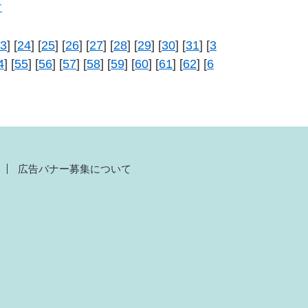
す
3
] [
24
] [
25
] [
26
] [
27
] [
28
] [
29
] [
30
] [
31
] [
3
4
] [
55
] [
56
] [
57
] [
58
] [
59
] [
60
] [
61
] [
62
] [
6
広告バナー募集について
）