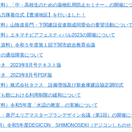
資料）「中・高校生のための薬物乱用防止セミナー」の開催に
協力隊着任式【豊浦地区】を行いました！
資料）山陰道長門・下関建設促進期成同盟会の要望活動につい
料）エキマチビアフェスティバル2023の開催について
道資料）令和５年度第１回下関市総合教育会議
ジの通信障害について
き 2023年8月号テキスト版
き 2023年8月号PDF版
資料）株式会社タクス 設備増強及び新倉庫建設協定調印式
ども館における利用制限の緩和について
資料）令和5年度「水辺の教室」の実施について
と・唐戸エリアマスタープランデザイン会議（第1回）の開催に
料）令和5年度DEGICON SHIMONOSEKI（デジコンしも