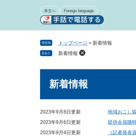
ペ
メ
ー
ニ
本文へ
Foreign language
ジ
ュ
の
ー
先
を
頭
飛
トップページ
>
新着情報
現在地
で
ば
新着情報
足あと
す
し
。
て
本
本
文
文
新着情報
へ
2023年9月8日更新
地域おこし
2023年9月6日更新
提供会員随
2023年9月4日更新
（記者発表