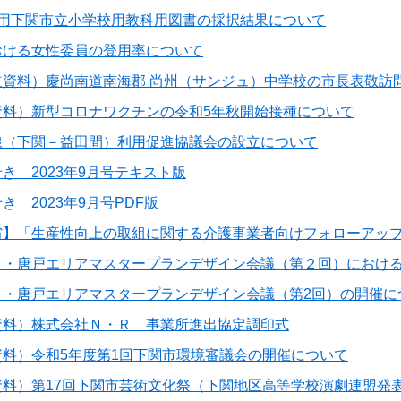
使用下関市立小学校用教科用図書の採択結果について
おける女性委員の登用率について
道資料）慶尚南道南海郡 尚州（サンジュ）中学校の市長表敬訪
資料）新型コロナワクチンの令和5年秋開始接種について
線（下関－益田間）利用促進協議会の設立について
き 2023年9月号テキスト版
き 2023年9月号PDF版
省】「生産性向上の取組に関する介護事業者向けフォローアッ
と・唐戸エリアマスタープランデザイン会議（第２回）におけ
と・唐戸エリアマスタープランデザイン会議（第2回）の開催に
資料）株式会社Ｎ・Ｒ 事業所進出協定調印式
資料）令和5年度第1回下関市環境審議会の開催について
料）第17回下関市芸術文化祭（下関地区高等学校演劇連盟発