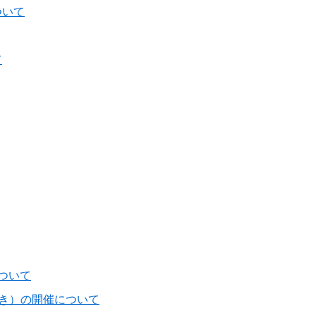
ついて
て
ついて
のせき）の開催について