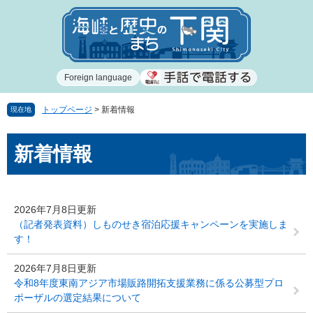
ペ
メ
ー
ニ
ジ
ュ
の
ー
先
を
Foreign language
頭
飛
で
ば
す
し
トップページ
>
新着情報
現在地
。
て
本
本
新着情報
文
文
へ
2026年7月8日更新
（記者発表資料）しものせき宿泊応援キャンペーンを実施しま
す！
2026年7月8日更新
令和8年度東南アジア市場販路開拓支援業務に係る公募型プロ
ポーザルの選定結果について