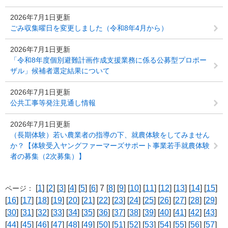
2026年7月1日更新
ごみ収集曜日を変更しました（令和8年4月から）
2026年7月1日更新
「令和8年度個別避難計画作成支援業務に係る公募型プロポー
ザル」候補者選定結果について
2026年7月1日更新
公共工事等発注見通し情報
2026年7月1日更新
（長期体験）若い農業者の指導の下、就農体験をしてみません
か？【体験受入ヤングファーマーズサポート事業若手就農体験
者の募集（2次募集）】
[
1
] [
2
] [
3
] [
4
] [
5
] [
6
] 7 [
8
] [
9
] [
10
] [
11
] [
12
] [
13
] [
14
] [
15
]
ページ：
[
16
] [
17
] [
18
] [
19
] [
20
] [
21
] [
22
] [
23
] [
24
] [
25
] [
26
] [
27
] [
28
] [
29
]
[
30
] [
31
] [
32
] [
33
] [
34
] [
35
] [
36
] [
37
] [
38
] [
39
] [
40
] [
41
] [
42
] [
43
]
[
44
] [
45
] [
46
] [
47
] [
48
] [
49
] [
50
] [
51
] [
52
] [
53
] [
54
] [
55
] [
56
] [
57
]