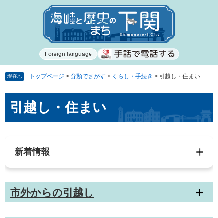
ペ
メ
ー
ニ
ジ
ュ
の
ー
先
を
Foreign language
頭
飛
で
ば
す
し
トップページ
>
分類でさがす
>
くらし・手続き
>
引越し・住まい
現在地
。
て
本
本
引越し・住まい
文
文
へ
新着情報
市外からの引越し