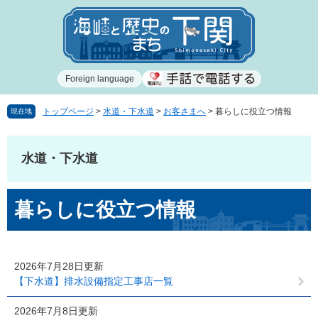
ペ
メ
ー
ニ
ジ
ュ
の
ー
先
を
Foreign language
頭
飛
で
ば
す
し
トップページ
>
水道・下水道
>
お客さまへ
>
暮らしに役立つ情報
現在地
。
て
本
文
水道・下水道
へ
本
暮らしに役立つ情報
文
2026年7月28日更新
【下水道】排水設備指定工事店一覧
2026年7月8日更新