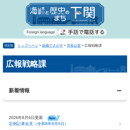
ペ
メ
ー
ニ
ジ
ュ
の
ー
先
を
Foreign language
頭
飛
で
ば
す
し
トップページ
>
組織でさがす
>
市長公室
>
広報戦略課
現在地
。
て
本
本
広報戦略課
文
文
へ
新着情報
2026年8月6日更新
定例記者会見（令和8年8月5日）