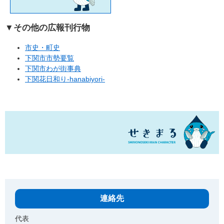
▼その他の広報刊行物
市史・町史
下関市市勢要覧
下関市わが街事典
下関花日和り-hanabiyori-
連絡先
代表