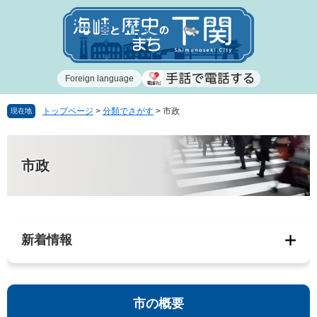
ペ
メ
ー
ニ
ジ
ュ
の
ー
先
を
Foreign language
頭
飛
で
ば
す
し
トップページ
>
分類でさがす
>
市政
現在地
。
て
本
本
文
文
市政
へ
新着情報
市の概要