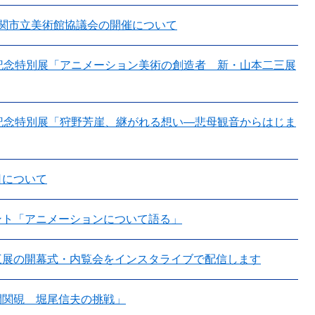
下関市立美術館協議会の開催について
年記念特別展「アニメーション美術の創造者 新・山本二三展
年記念特別展「狩野芳崖、継がれる想い―悲母観音からはじま
日について
ント「アニメーションについて語る」
三展の開幕式・内覧会をインスタライブで配信します
間関硯 堀尾信夫の挑戦」