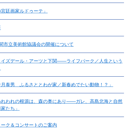
の宮廷画家ルドゥーテ」
要
下関市立美術館協議会の開催について
ライズデール・アーツと下関――ライフパーク／人生という
」
月泰男 ふるさととわが家​／新春めでたい動物！？」
われわれの根源は、森の奥にあり——ガレ、高島北海と自然
術家たち」
トーク＆コンサートのご案内