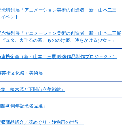
年記念特別展「アニメーション美術の創造者 新・山本二三
たイベント
年記念特別展「アニメーション美術の創造者 新・山本二三展
ラピュタ、火垂るの墓、もののけ姫、時をかける少女～」
の連携企画（新・山本二三展 映像作品制作プロジェクト）
市芸術文化祭・美術展
特集 植木茂と下関市立美術館」
館40周年記念名品選」
新収蔵品紹介／花めぐり・静物画の世界」