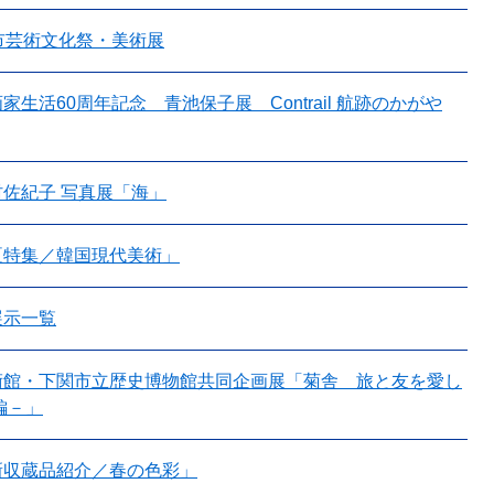
市芸術文化祭・美術展
家生活60周年記念 青池保子展 Contrail 航跡のかがや
佐紀子 写真展「海」
夏特集／韓国現代美術」
展示一覧
術館・下関市立歴史博物館共同企画展「菊舎 旅と友を愛し
編－」
新収蔵品紹介／春の色彩」