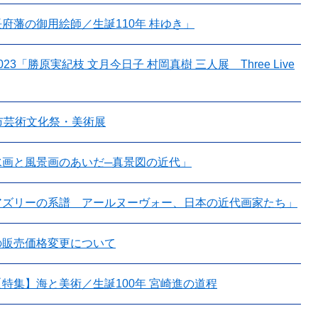
府藩の御用絵師／生誕110年 桂ゆき」
23「勝原実紀枝 文月今日子 村岡真樹 三人展 Three Live
市芸術文化祭・美術展
水画と風景画のあいだ─真景図の近代」
アズリーの系譜 アールヌーヴォー、日本の近代画家たち」
の販売価格変更について
特集】海と美術／生誕100年 宮崎進の道程