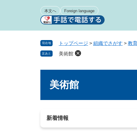
ペ
メ
ー
ニ
本文へ
Foreign language
ジ
ュ
の
ー
先
を
頭
飛
トップページ
>
組織でさがす
>
教
現在地
で
ば
美術館
足あと
す
し
。
て
本
本
文
文
美術館
へ
新着情報