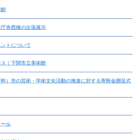
術館
本庁舎西棟の出張展示
ベントについて
ース｜下関市立美術館
資料）市の芸術・学術文化活動の推進に対する寄附金贈呈式
ュール