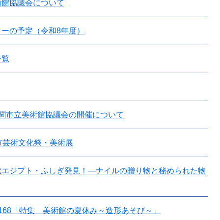
術館協議会について
リーの予定（令和8年度）
一覧
下関市立美術館協議会の開催について
市芸術文化祭・美術展
代エジプト・ふしぎ発見！―ナイルの贈り物と秘められた物
.168「特集 美術館の夏休み～造形あそび～」