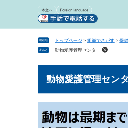
ペ
メ
ー
ニ
本文へ
Foreign language
ジ
ュ
の
ー
先
を
頭
飛
トップページ
>
組織でさがす
>
保
現在地
で
ば
動物愛護管理センター
足あと
す
し
。
て
本
本
文
文
動物愛護管理セン
へ